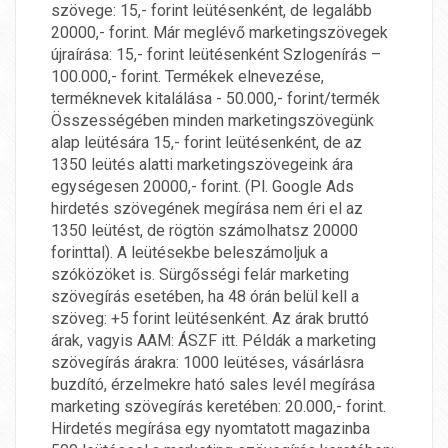
szövege: 15,- forint leütésenként, de legalább
20000,- forint. Már meglévő marketingszövegek
újraírása: 15,- forint leütésenként Szlogenírás –
100.000,- forint. Termékek elnevezése,
terméknevek kitalálása - 50.000,- forint/termék
Összességében minden marketingszövegünk
alap leütésára 15,- forint leütésenként, de az
1350 leütés alatti marketingszövegeink ára
egységesen 20000,- forint. (Pl. Google Ads
hirdetés szövegének megírása nem éri el az
1350 leütést, de rögtön számolhatsz 20000
forinttal). A leütésekbe beleszámoljuk a
szóközöket is. Sürgősségi felár marketing
szövegírás esetében, ha 48 órán belül kell a
szöveg: +5 forint leütésenként. Az árak bruttó
árak, vagyis AAM: ÁSZF itt. Példák a marketing
szövegírás árakra: 1000 leütéses, vásárlásra
buzdító, érzelmekre ható sales levél megírása
marketing szövegírás keretében: 20.000,- forint.
Hirdetés megírása egy nyomtatott magazinba