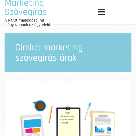
Marketing
Szövegírás
A RitArt megoldása, ha
hiányoznának az ügyfeleid
Címke:
marketing
szövegírás árak